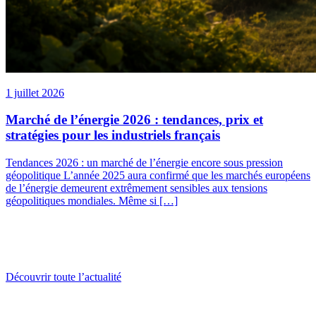
1 juillet 2026
Marché de l’énergie 2026 : tendances, prix et
stratégies pour les industriels français
Tendances 2026 : un marché de l’énergie encore sous pression
géopolitique L’année 2025 aura confirmé que les marchés européens
de l’énergie demeurent extrêmement sensibles aux tensions
géopolitiques mondiales. Même si […]
Découvrir toute l’actualité