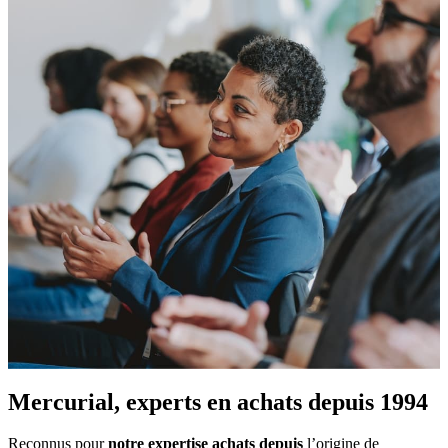
Mercurial,
experts en achats
depuis 1994
Reconnus pour
notre expertise achats depuis
l’origine de