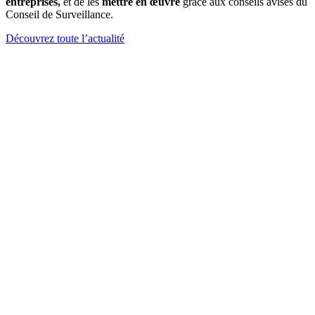
entreprises,
et de les
mettre en œuvre
grâce aux conseils avisés du
Conseil de Surveillance.
Découvrez toute l’actualité